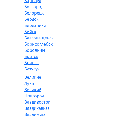
Барнаул
Белгород
Белорецк
Бердск
Березники
Бийск
Благовещенск
Борисоглебск
Боровичи
Братск
Брянск
Бузулук
Великие
Луки
Великий
Новгород
Владивосток
Владикавказ
Владимир