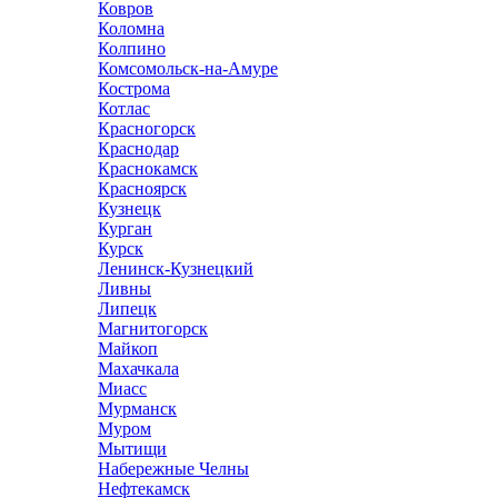
Ковров
Коломна
Колпино
Комсомольск-на-Амуре
Кострома
Котлас
Красногорск
Краснодар
Краснокамск
Красноярск
Кузнецк
Курган
Курск
Ленинск-Кузнецкий
Ливны
Липецк
Магнитогорск
Майкоп
Махачкала
Миасс
Мурманск
Муром
Мытищи
Набережные Челны
Нефтекамск