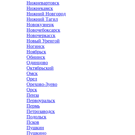
Нижневартовск
Нижнекамск
Нижний Новгород
Нижний Тагил
Новокузнецк
Новочебоксарск
Новочеркасск
Новый Уренгой
Ногинск
Ноябрьск
Обнинск
Одинцово
Октябрьский
Омск
Орел
Орехово-Зуево
Орск
Пенза
Первоуральск
Пермь
Петрозаводск
Подольск
Псков
Пушкин
Пушкино