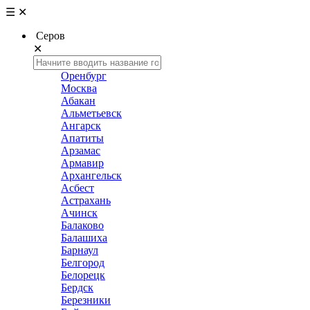
☰
✕
Серов
✕
Оренбург
Москва
Абакан
Альметьевск
Ангарск
Апатиты
Арзамас
Армавир
Архангельск
Асбест
Астрахань
Ачинск
Балаково
Балашиха
Барнаул
Белгород
Белорецк
Бердск
Березники