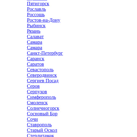
Пятигорск
Рославль
Россошь
Ростов-на-Дону
Рыбинск
Рязань
Салават
Самара
Самара
Санкт-Петербург
Саранск
Саратов
Севастополь
Северодвинск
Сергиев Посад
Серов
Серпухов
Симферополь
Смоленск
Солнечногорск
Сосновый Бор
Сочи
Ставрополь
Старый Оскол
Стерлитамак