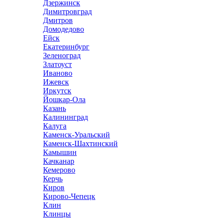
Дзержинск
Димитровград
Дмитров
Домодедово
Ейск
Екатеринбург
Зеленоград
Златоуст
Иваново
Ижевск
Иркутск
Йошкар-Ола
Казань
Калининград
Калуга
Каменск-Уральский
Каменск-Шахтинский
Камышин
Качканар
Кемерово
Керчь
Киров
Кирово-Чепецк
Клин
Клинцы