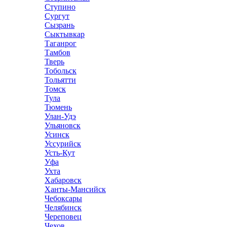
Ступино
Сургут
Сызрань
Сыктывкар
Таганрог
Тамбов
Тверь
Тобольск
Тольятти
Томск
Тула
Тюмень
Улан-Удэ
Ульяновск
Усинск
Уссурийск
Усть-Кут
Уфа
Ухта
Хабаровск
Ханты-Мансийск
Чебоксары
Челябинск
Череповец
Чехов