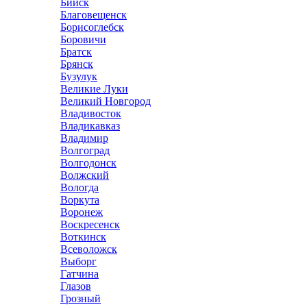
Бийск
Благовещенск
Борисоглебск
Боровичи
Братск
Брянск
Бузулук
Великие Луки
Великий Новгород
Владивосток
Владикавказ
Владимир
Волгоград
Волгодонск
Волжский
Вологда
Воркута
Воронеж
Воскресенск
Воткинск
Всеволожск
Выборг
Гатчина
Глазов
Грозный