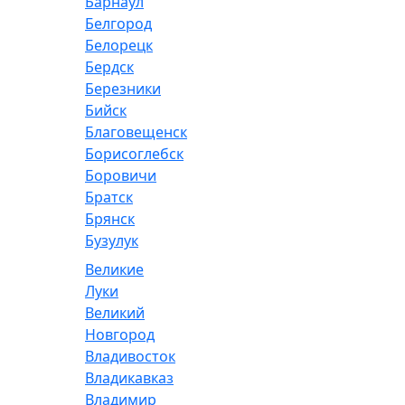
Барнаул
Белгород
Белорецк
Бердск
Березники
Бийск
Благовещенск
Борисоглебск
Боровичи
Братск
Брянск
Бузулук
Великие
Луки
Великий
Новгород
Владивосток
Владикавказ
Владимир