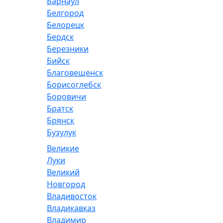
Барнаул
Белгород
Белорецк
Бердск
Березники
Бийск
Благовещенск
Борисоглебск
Боровичи
Братск
Брянск
Бузулук
Великие
Луки
Великий
Новгород
Владивосток
Владикавказ
Владимир